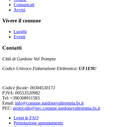
Comunicati
Avvisi
Vivere il comune
Luoghi
Eventi
Contatti
Città di Gardone Val Trompia
Codice Univoco Fatturazione Elettronica:
UF1E9U
Codice fiscale: 00304530173
P.IVA: 00553520982
Tel: +390308911583
Email:
info@comune.gardonevaltrompia.bs.it
PEC:
protocollo@pec.comune.gardonevaltrompia.bs.it
Leggi le FAQ
Prenotazione appuntamento