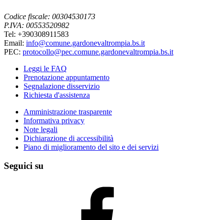
Codice fiscale: 00304530173
P.IVA: 00553520982
Tel: +390308911583
Email:
info@comune.gardonevaltrompia.bs.it
PEC:
protocollo@pec.comune.gardonevaltrompia.bs.it
Leggi le FAQ
Prenotazione appuntamento
Segnalazione disservizio
Richiesta d'assistenza
Amministrazione trasparente
Informativa privacy
Note legali
Dichiarazione di accessibilità
Piano di miglioramento del sito e dei servizi
Seguici su