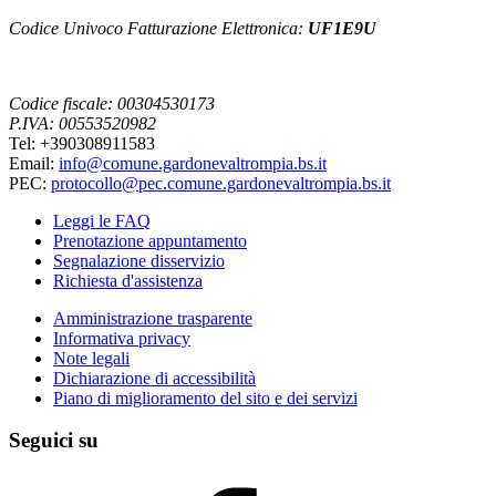
Codice Univoco Fatturazione Elettronica:
UF1E9U
Codice fiscale: 00304530173
P.IVA: 00553520982
Tel: +390308911583
Email:
info@comune.gardonevaltrompia.bs.it
PEC:
protocollo@pec.comune.gardonevaltrompia.bs.it
Leggi le FAQ
Prenotazione appuntamento
Segnalazione disservizio
Richiesta d'assistenza
Amministrazione trasparente
Informativa privacy
Note legali
Dichiarazione di accessibilità
Piano di miglioramento del sito e dei servizi
Seguici su