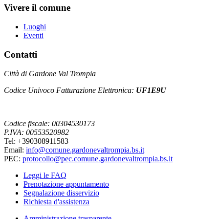
Vivere il comune
Luoghi
Eventi
Contatti
Città di Gardone Val Trompia
Codice Univoco Fatturazione Elettronica:
UF1E9U
Codice fiscale: 00304530173
P.IVA: 00553520982
Tel: +390308911583
Email:
info@comune.gardonevaltrompia.bs.it
PEC:
protocollo@pec.comune.gardonevaltrompia.bs.it
Leggi le FAQ
Prenotazione appuntamento
Segnalazione disservizio
Richiesta d'assistenza
Amministrazione trasparente