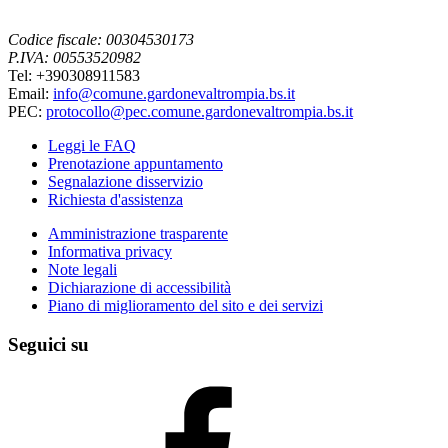
Codice fiscale: 00304530173
P.IVA: 00553520982
Tel: +390308911583
Email:
info@comune.gardonevaltrompia.bs.it
PEC:
protocollo@pec.comune.gardonevaltrompia.bs.it
Leggi le FAQ
Prenotazione appuntamento
Segnalazione disservizio
Richiesta d'assistenza
Amministrazione trasparente
Informativa privacy
Note legali
Dichiarazione di accessibilità
Piano di miglioramento del sito e dei servizi
Seguici su