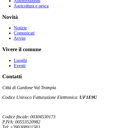
Autorizzazioni
Agricoltura e pesca
Novità
Notizie
Comunicati
Avvisi
Vivere il comune
Luoghi
Eventi
Contatti
Città di Gardone Val Trompia
Codice Univoco Fatturazione Elettronica:
UF1E9U
Codice fiscale: 00304530173
P.IVA: 00553520982
Tel: +390308911583