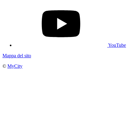
YouTube
Mappa del sito
©
MyCity