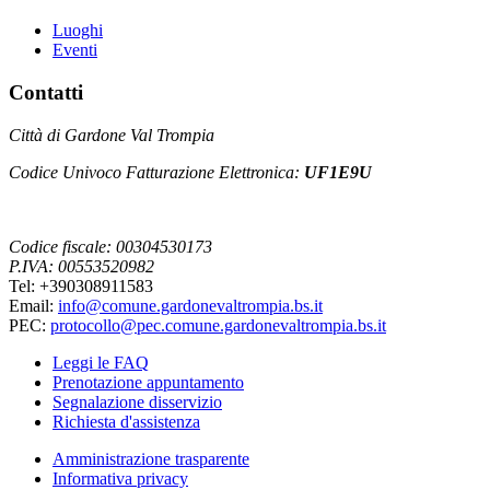
Luoghi
Eventi
Contatti
Città di Gardone Val Trompia
Codice Univoco Fatturazione Elettronica:
UF1E9U
Codice fiscale: 00304530173
P.IVA: 00553520982
Tel: +390308911583
Email:
info@comune.gardonevaltrompia.bs.it
PEC:
protocollo@pec.comune.gardonevaltrompia.bs.it
Leggi le FAQ
Prenotazione appuntamento
Segnalazione disservizio
Richiesta d'assistenza
Amministrazione trasparente
Informativa privacy