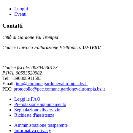
Luoghi
Eventi
Contatti
Città di Gardone Val Trompia
Codice Univoco Fatturazione Elettronica:
UF1E9U
Codice fiscale: 00304530173
P.IVA: 00553520982
Tel: +390308911583
Email:
info@comune.gardonevaltrompia.bs.it
PEC:
protocollo@pec.comune.gardonevaltrompia.bs.it
Leggi le FAQ
Prenotazione appuntamento
Segnalazione disservizio
Richiesta d'assistenza
Amministrazione trasparente
Informativa privacy