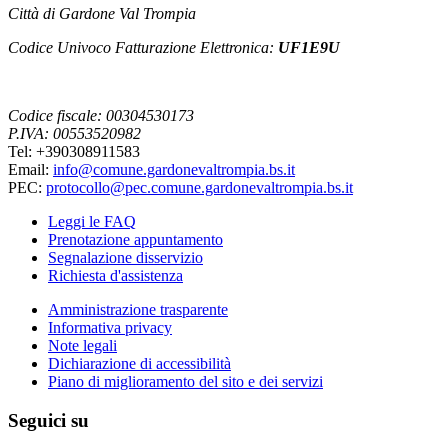
Città di Gardone Val Trompia
Codice Univoco Fatturazione Elettronica:
UF1E9U
Codice fiscale: 00304530173
P.IVA: 00553520982
Tel: +390308911583
Email:
info@comune.gardonevaltrompia.bs.it
PEC:
protocollo@pec.comune.gardonevaltrompia.bs.it
Leggi le FAQ
Prenotazione appuntamento
Segnalazione disservizio
Richiesta d'assistenza
Amministrazione trasparente
Informativa privacy
Note legali
Dichiarazione di accessibilità
Piano di miglioramento del sito e dei servizi
Seguici su