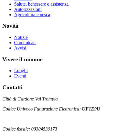
Salute, benessere e assistenza
Autorizzazioni
Agricoltura e pesca
Novità
Notizie
Comunicati
Avvisi
Vivere il comune
Luoghi
Eventi
Contatti
Città di Gardone Val Trompia
Codice Univoco Fatturazione Elettronica:
UF1E9U
Codice fiscale: 00304530173